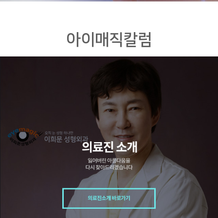
아이매직칼럼