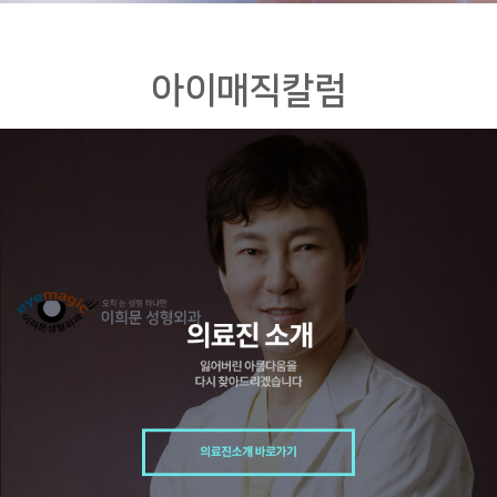
아이매직칼럼