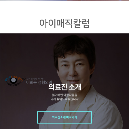
아이매직칼럼